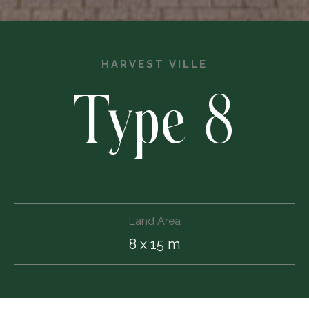
HARVEST VILLE
Type 8
Land Area
8 x 15 m